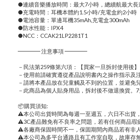
●連續音樂播放時間：最大7小時，總續航最大長達
●充電時間：耳機本體約1.5小時/充電盒約2小時
●電池容量：單邊耳機35mAh,充電盒300mAh
●防水性能：IPX4
●NCC：CCAK21LP2281T1
━━━━ 注意事項 ━━━━
－民法第259條第六項：【買家一旦拆封使用後
－使用前請確實遵從產品說明書內之操作指示及
－請將本產品放在兒童觸及不到的位置，並避免
－此商品為個人貼身用品，拆封後不做退換貨。
📦購買須知:
⚠本公司出貨時間為每週一至週五，六日不出貨
⚠3C產品難免有不良率之問題，若有任何商品瑕
⚠各廠商保固時間不一，保固期間內商品若有非
⚠本公司為多平台通路且有工作室自取，故庫存