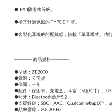
●IPX4防潑水等級。
●極其舒適佩戴的 TYPE E 耳塞。
●客製化耳機般的配戴感；搭載「單耳模式」功
━━━━ 商品規格━━━━
●型號：ZE2000
●貨源：公司貨
●保固：一年
●配件：保固卡、充電盒、耳塞（5種尺寸）、USB
●藍牙：Bluetooth藍牙5.2
●支援解碼：SBC、AAC、Qualcomm®aptX™、aptX
●頻率響應：20~20kHz