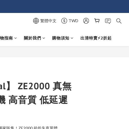
繁體中文
TWD
選物指南
關於我們
購物須知
出清特賣⚡️2折起
立即購買
al】 ZE2000 真無
機 高音質 低延遲
獨家販售！ZE2000 超低失真單體