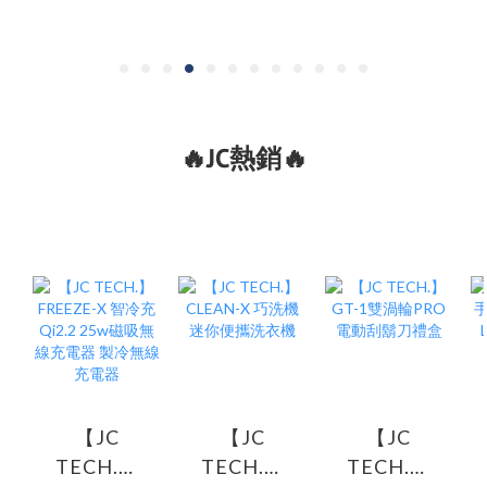
🔥JC熱銷🔥
【JC
【JC
【JC
TECH.】
TECH.】
TECH.】