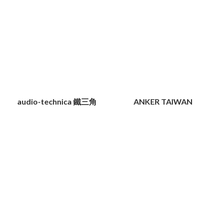
audio-technica 鐵三角
ANKER TAIWAN