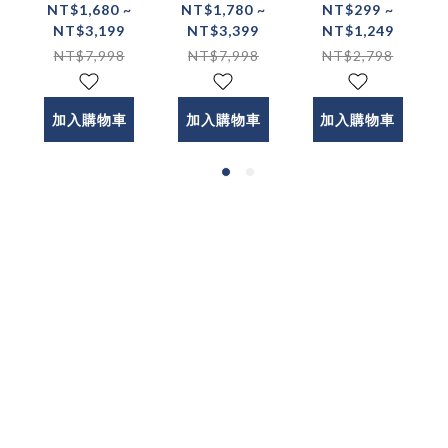
FREEZE-X
CLEAN-X
GT-1雙渦輪
NT$1,680 ~
NT$1,780 ~
NT$299 ~
NT$3,199
NT$3,399
NT$1,249
智冷充
巧洗機 迷你
PRO 電動刮
NT$7,998
NT$7,998
NT$2,798
Qi2.2 25w
便攜洗衣機
鬍刀禮盒
磁吸無線充
電器 製冷無
加入購物車
加入購物車
加入購物車
線充電器