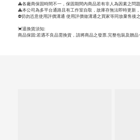
⚠各廠商保固時間不一，保固期間內商品若有非人為因素之問
⚠本公司為多平台通路且有工作室自取，故庫存無法即時更新
⛔切勿恣意使用評價溝通 使用評價做溝通之買家等同放棄售後
💓退換貨須知:
商品保固:若遇不良品需換貨，請將商品之發票.完整包裝及贈