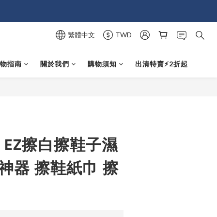
繁體中文
TWD
選物指南
關於我們
購物須知
出清特賣⚡️2折起
立即購買
】EZ擦白擦鞋子濕
神器 擦鞋紙巾 擦