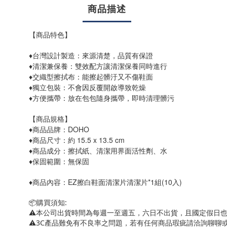
商品描述
【商品特色】
♦台灣設計製造：來源清楚，品質有保證
♦清潔兼保養：雙效配方讓清潔保養同時進行
♦交織型擦拭布：能擦起髒汙又不傷鞋面
♦獨立包裝：不會因反覆開啟導致乾燥
♦方便攜帶：放在包包隨身攜帶，即時清理髒污
【
規格】
商品
♦商品品牌：DOHO
♦商品尺寸：約 15.5 x 13.5 cm
♦商品成分：擦拭紙、清潔用界面活性劑、水
♦保固範圍：無保固
♦
商品內容：
EZ擦白鞋面清潔片清潔片*1組(10入)
📦購買須知:
⚠本公司出貨時間為每週一至週五，六日不出貨，且國定假日
⚠3C產品難免有不良率之問題，若有任何商品瑕疵請洽詢聊聊或