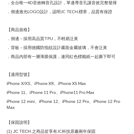
4D
．全台唯一
音效轉音孔設計，單邊導音孔讓音效完整發揮
LOGO
JC TECH.
．側邊激光
設計，認明
標章，品質有保證
【商品規格】
TPU
．側邊－採用高品質
，不輕易泛黃
．背板－採用德國防指紋設計霧面金屬玻璃，不會泛黃
．商品內部有一層薄膜保護，連同紅色標籤紙一起撕下即可
【適用型號】
iPhone XR
iPhone XS Max
iPhone X/XS
、
、
iPhone 11 Pro
iPhone11 Pro Max
iPhone 11
、
、
iPhone 12 mini、
iPhone 12、
iPhone 12 Pro、
iPhone 12 Pro
Max
【保固說明】
JC
(1) JC TECH.
之商品皆享有
科技原廠兩年保固