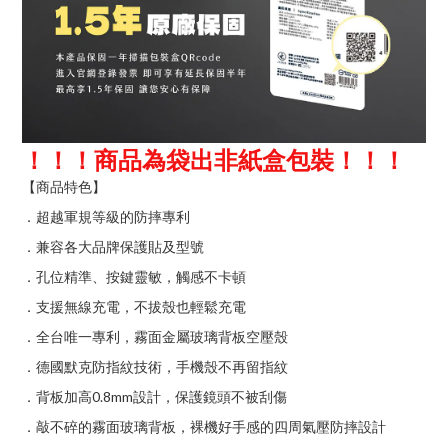
！！！商品為袋出非紙盒包裝！！！
【商品特色】
．超越軍規等級的防摔專利
．兼容各大品牌保護貼及型號
．孔位精準、按鍵靈敏，觸感不卡頓
．支援無線充電，不拔殼也輕鬆充電
．全台唯一專利，霧面金屬玻璃背板空壓殼
．德國默克防指紋技術，手機殼不再留指紋
0.8mm
．背板加高
設計，保護鏡頭不被刮傷
．敲不碎的霧面玻璃背板，裸機好手感的四周氣壓防摔設計