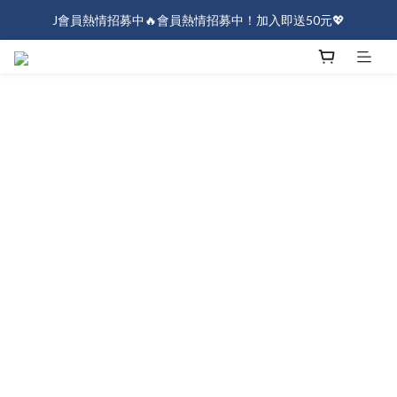
J會員熱情招募中🔥會員熱情招募中！加入即送50元💖
J會員熱情招募中🔥會員熱情招募中！加入即送50元💖
全店消費滿$1000免運！
J會員熱情招募中🔥會員熱情招募中！加入即送50元💖