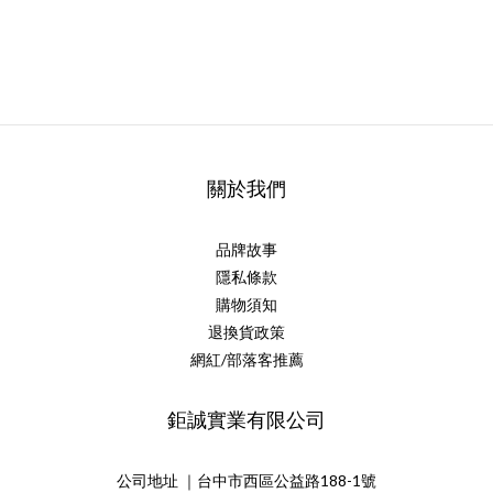
關於我們
品牌故事
隱私條款
購物須知
退換貨政策
網紅/部落客推薦
鉅誠實業有限公司
公司地址 ｜台中市西區公益路188-1號