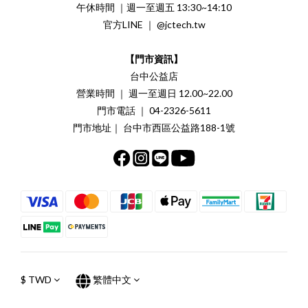
午休時間 ｜週一至週五 13:30~14:10
官方LINE ｜ @jctech.tw
【門市資訊】
台中公益店
營業時間 ｜ 週一至週日 12.00~22.00
門市電話 ｜ 04-2326-5611
門市地址｜ 台中市西區公益路188-1號
$
TWD
繁體中文