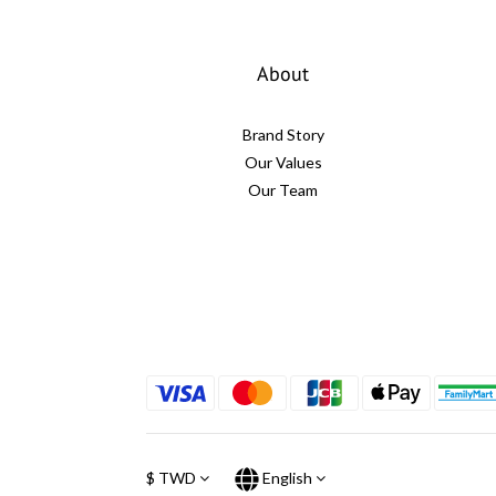
About
Brand Story
Our Values
Our Team
$
TWD
English