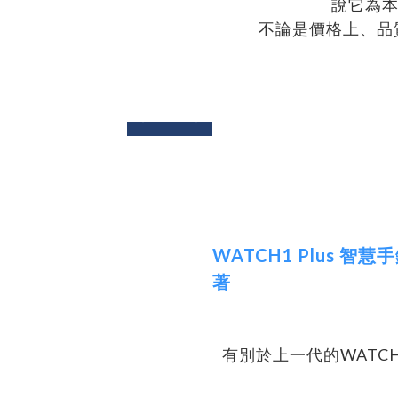
說它為
不論是價格上、品
next
prev
WATCH1 Plus 
著
有別於上一代的WATC