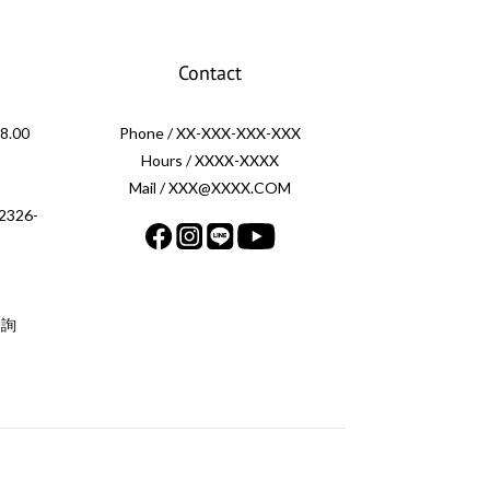
Contact
.00
Phone / XX-XXX-XXX-XXX
Hours / XXXX-XXXX
Mail / XXX@XXXX.COM
326-
案
洽詢