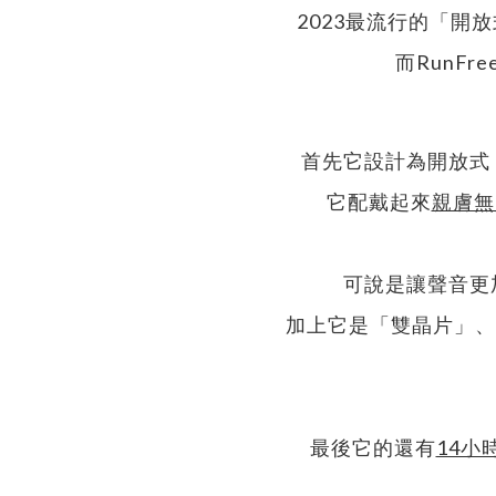
2023最流行的「開放
而RunFr
首先它設計為開放式
它配戴起來
親膚無
可說是讓聲音更
加上它是「雙晶片」、
最後它的還有
14小