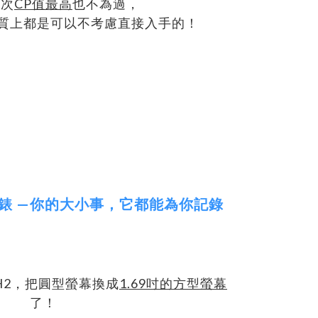
本次
CP值最高
也不為過，
質上都是可以不考慮直接入手的！
智慧手錶 —你的大小事，它都能為你記錄
H2，把圓型螢幕換成
1.69吋的方型螢幕
了！