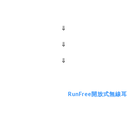
⇓
⇓
⇓
RunFree開放式無線