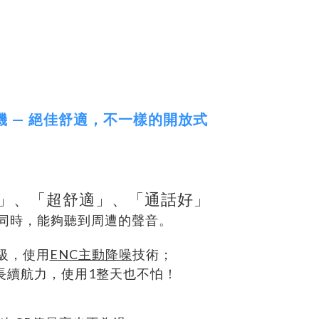
耳機 — 絕佳舒適，不一樣的開放式
」、「超舒適」、「通話好」
同時，能夠聽到周遭的聲音。
級，使用
ENC主動降噪
技術；
長續航力，使用1整天也不怕！