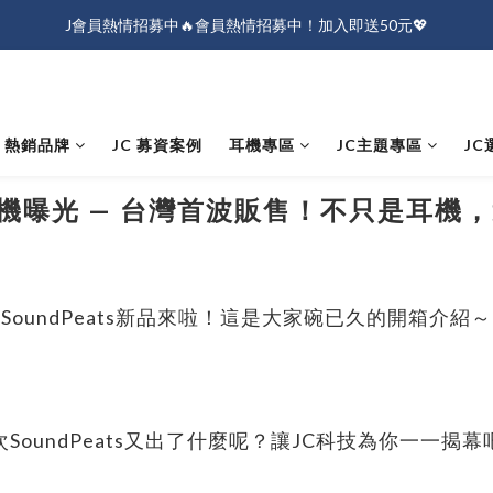
J會員熱情招募中🔥會員熱情招募中！加入即送50元💖
J會員熱情招募中🔥會員熱情招募中！加入即送50元💖
全店消費滿$1000免運！
J會員熱情招募中🔥會員熱情招募中！加入即送50元💖
熱銷品牌
JC 募資案例
耳機專區
JC主題專區
JC
全新耳機曝光 — 台灣首波販售！不只是耳
SoundPeats
新品來啦！這是大家碗已久的開箱介紹～
次
SoundPeats
又出了什麼呢？讓JC科技為你一一揭幕