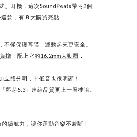
式」耳機，這次SoundPeats帶兩2個
ee這款，有
８
大購買亮點！
，不僅
保護耳膜
；
運動起來更安全
。
負擔
；配上它的
16.2mm大動圈
，
加立體分明，中低音也很明顯！
「藍芽5.3」連線品質更上一層樓唷。
時的續航力
，讓你運動音樂不兼斷！