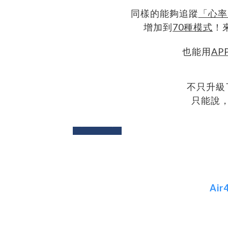
同樣的能夠追蹤
「心率
增加到
70種模式
！
也能用
AP
不只升級
只能說
next
prev
Ai