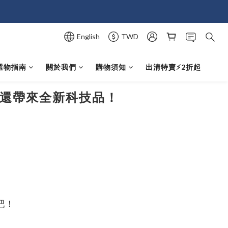
English
TWD
選物指南
關於我們
購物須知
出清特賣⚡️2折起
機，還帶來全新科技品！
吧！