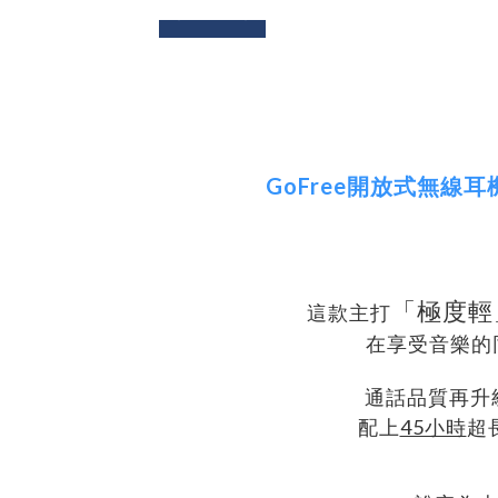
next
prev
GoFree開放式無線
「極度輕
這款主打
在享受音樂的
通話品質再升
配上
45小時
超