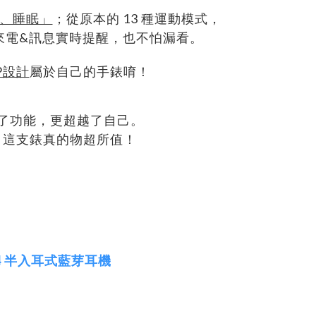
、睡眠」
；從原本的 13 種運動模式，
來電&訊息實時提醒，也不怕漏看。
P設計
屬於自己的手錶唷！
了功能，更超越了自己。
，這支錶真的物超所值！
r4 半入耳式藍芽耳機