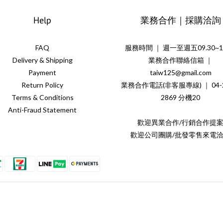
Help
業務合作｜採購洽詢
FAQ
服務時間 ｜ 週一至週五09.30~18
Delivery & Shipping
業務合作聯絡信箱 ｜
Payment
taiw125@gmail.com
Return Policy
業務合作電話(非客服專線) ｜ 04-2
Terms & Conditions
2869 分機20
Anti-Fraud Statement
歡迎異業合作/行銷合作提
歡迎公司團購/批發零售來電