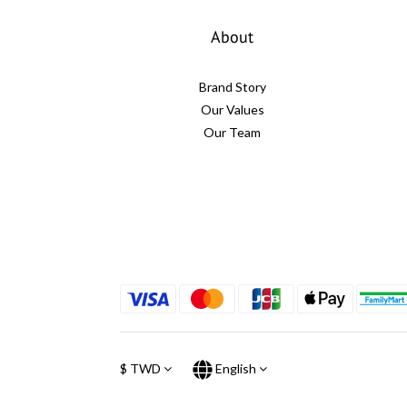
About
Brand Story
Our Values
Our Team
$
TWD
English