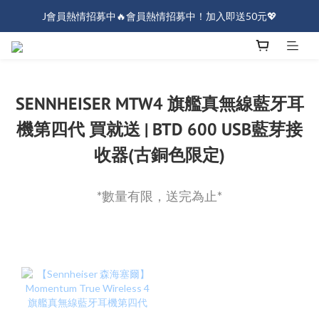
J會員熱情招募中🔥會員熱情招募中！加入即送50元💖
J會員熱情招募中🔥會員熱情招募中！加入即送50元💖
全店消費滿$1000免運！
J會員熱情招募中🔥會員熱情招募中！加入即送50元💖
SENNHEISER MTW4 旗艦真無線藍牙耳
機第四代 買就送 | BTD 600 USB藍芽接
收器(古銅色限定)
*數量有限，送完為止*