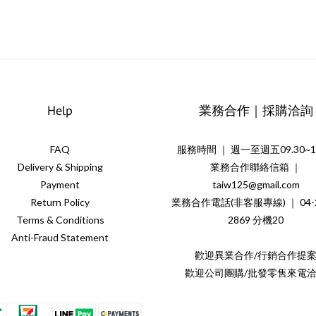
Help
業務合作｜採購洽詢
FAQ
服務時間 ｜ 週一至週五09.30~18
Delivery & Shipping
業務合作聯絡信箱 ｜
Payment
taiw125@gmail.com
Return Policy
業務合作電話(非客服專線) ｜ 04-2
Terms & Conditions
2869 分機20
Anti-Fraud Statement
歡迎異業合作/行銷合作提
歡迎公司團購/批發零售來電