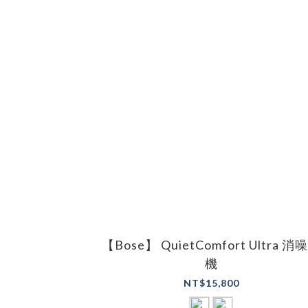
【Bose】 QuietComfort Ultra 消
機
NT$15,800