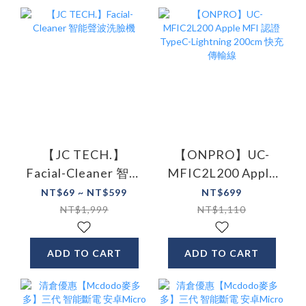
【JC TECH.】
【ONPRO】UC-
Facial-Cleaner 智能
MFIC2L200 Apple
聲波洗臉機
MFI 認證TypeC-
NT$69 ~ NT$599
NT$699
Lightning 200cm 快
NT$1,999
NT$1,110
充傳輸線
ADD TO CART
ADD TO CART