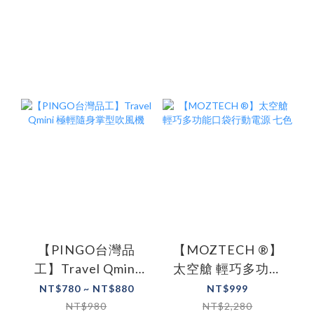
【PINGO台灣品
【MOZTECH ®】
工】Travel Qmini
太空艙 輕巧多功能
極輕隨身掌型吹風
口袋行動電源 七色
NT$780 ~ NT$880
NT$999
機
NT$980
NT$2,280