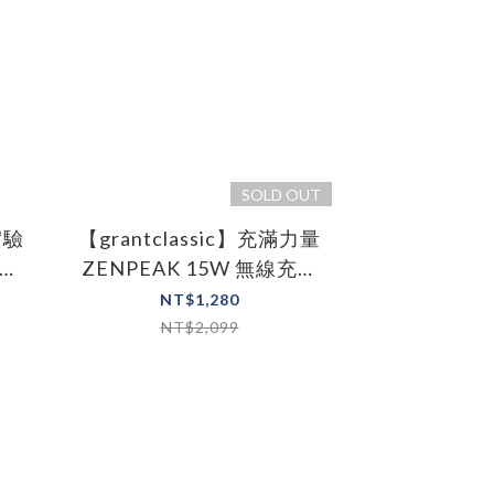
SOLD OUT
實驗
【grantclassic】充滿力量
塵器
ZENPEAK 15W 無線充電
塵
手機支架
NT$1,280
NT$2,099