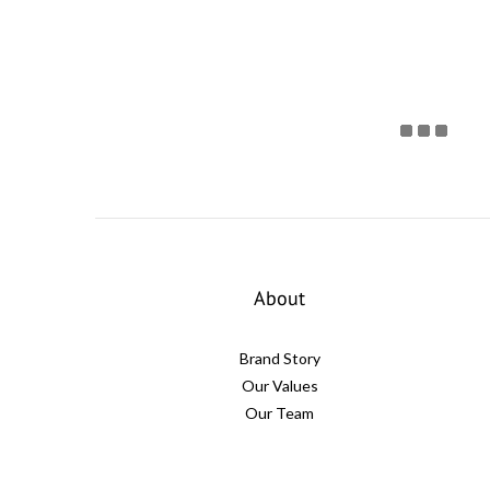
About
Brand Story
Our Values
Our Team