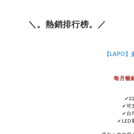
＼。熱銷排行榜。／
【LAPO
每月暢
2
✔
可
✔
自
✔
LE
✔