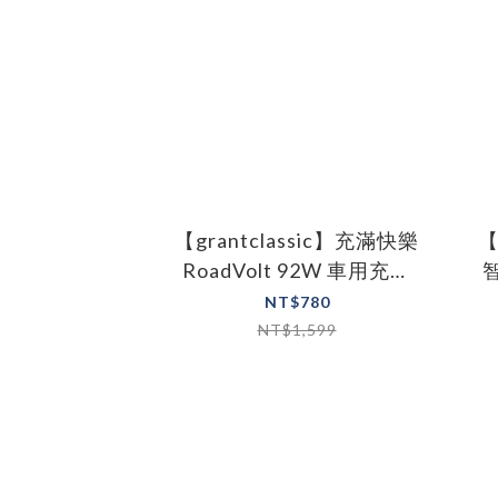
【grantclassic】充滿快樂
【
RoadVolt 92W 車用充電
智
器
NT$780
NT$1,599