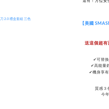
還有！
方位安
【美國 SMA
送這個超有
可替
✔
高能量
✔
機身享
✔
質感３
今