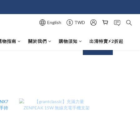
English
TWD
選物指南
關於我們
購物須知
出清特賣⚡️2折起
next
prev