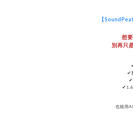
【SoundPea
想要
別再只
✔
✔
1
也能用A