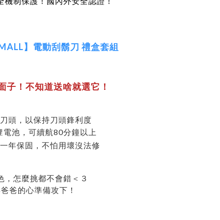
全機制保護！國內外安全認證！
SMALL】電動刮鬍刀 禮盒套組
面子！不
知道送啥就選它！
換刀頭，以保持刀頭鋒利度
鋰電池，可續航80分鐘以上
有一年保固，不怕用壞沒法修
色，怎麼挑都不會錯＜３
年爸爸的心準備攻下！