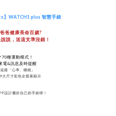
ts】WATCH1 plus 智慧手錶
爸爸健康長命百歲?
是說說，送這支準沒錯！
70種運動模式！
✔
來電&訊息及時提醒
✔
追蹤「心率、睡眠」
.69大尺寸彩色全螢幕顯示
PP設計屬於自己的手錶唷！