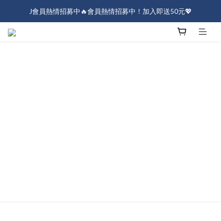
J會員熱情招募中🔥會員熱情招募中！加入即送50元💖
J會員熱情招募中🔥會員熱情招募中！加入即送50元💖
全店消費滿$1000免運！
J會員熱情招募中🔥會員熱情招募中！加入即送50元💖