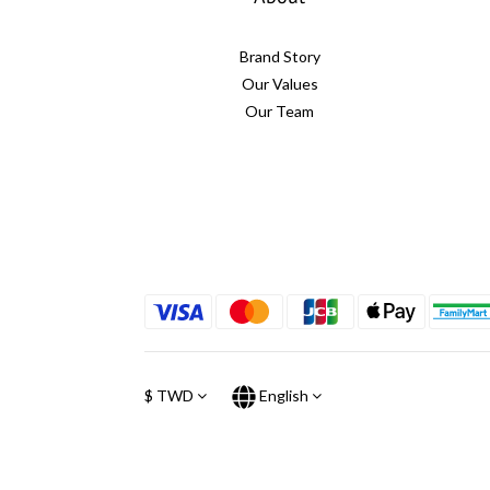
Brand Story
Our Values
Our Team
$
TWD
English