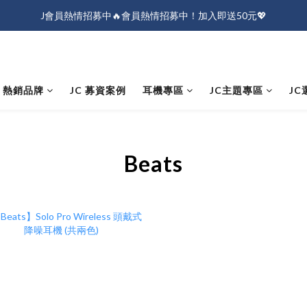
J會員熱情招募中🔥會員熱情招募中！加入即送50元💖
J會員熱情招募中🔥會員熱情招募中！加入即送50元💖
全店消費滿$1000免運！
J會員熱情招募中🔥會員熱情招募中！加入即送50元💖
熱銷品牌
JC 募資案例
耳機專區
JC主題專區
JC
Beats