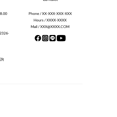
.00
Phone / XX-XXX-XXX-XXX
Hours / XXXX-XXXX
Mail / XXX@XXXX.COM
326-
案
洽詢