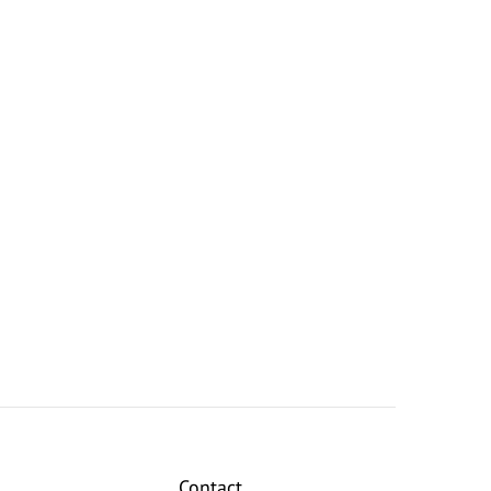
Contact