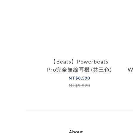
【Beats】Powerbeats
Pro完全無線耳機 (共三色)
W
NT$8,590
NT$9,990
About