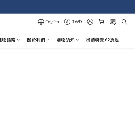
English
TWD
選物指南
關於我們
購物須知
出清特賣⚡️2折起