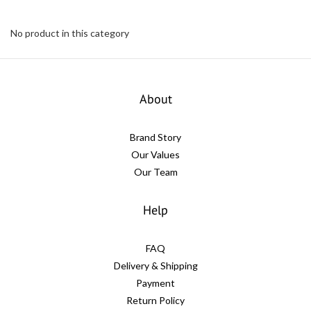
No product in this category
About
Brand Story
Our Values
Our Team
Help
FAQ
Delivery & Shipping
Payment
Return Policy