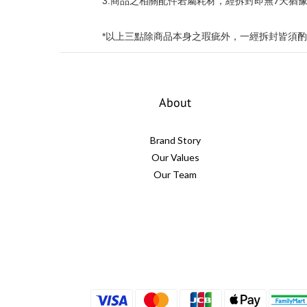
7
3.
商品之相關配件若屬耗材，經拆封即無
天猶
*
以上三點除商品本身之瑕疵外，一經拆封皆須酌
About
Brand Story
Our Values
Our Team