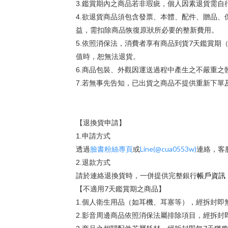
3.
鑑賞期內之商品若非瑕疵，個人因素退貨需自
4.
欲退貨商品須包含發票、本體、配件、贈品、
益，需扣除商品恢復原狀所必要的整新費用。
7
5.
依照消保法，消費者享有商品到貨
天鑑賞期
值時，恕無法退貨。
6.
商品包裝、外觀因運送過程中產生之不嚴重之
7.
若無事先告知，已出貨之商品不提供重新下單
【退換貨申請】
1.
申請方式
Line(@cua0553w)
透過
臉書粉絲專頁
或
連絡，客
2.
退款方式
帳戶資訊
請於連絡退換貨時，一併提供完整銀行
7
【不適用
天鑑賞期之商品】
1.
個人衛生用品（如耳機、耳塞等），經拆封即
2.
影音周邊商品依照消保法屬排除項目，經拆封