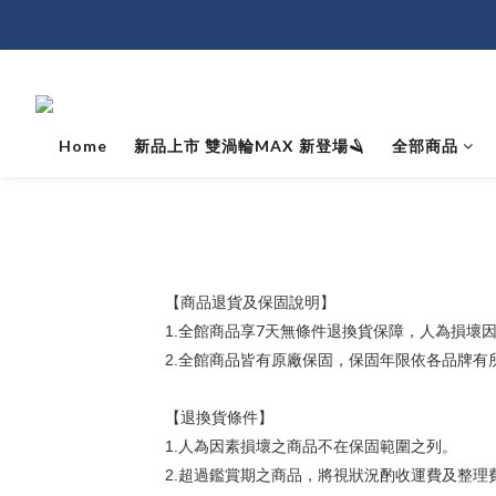
Home
新品上市 雙渦輪MAX 新登場🪒
全部商品
【商品退貨及保固說明】
7
1.
全館商品享
天無條件退換貨保障，人為損壞
2.
全館商品皆有原廠保固，保固年限依各品牌有
【退換貨條件】
1.
人為因素損壞之商品不在保固範圍之列。
2.
超過鑑賞期之商品，將視狀況酌收運費及整理