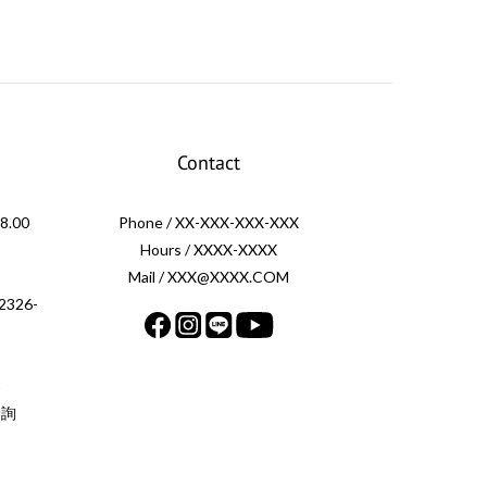
Contact
.00
Phone / XX-XXX-XXX-XXX
Hours / XXXX-XXXX
Mail / XXX@XXXX.COM
326-
案
洽詢