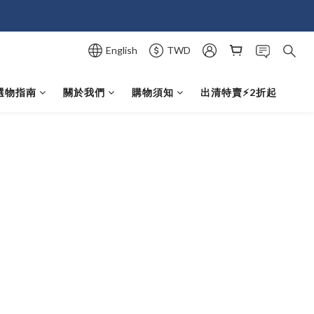
English
TWD
選物指南
關於我們
購物須知
出清特賣⚡️2折起