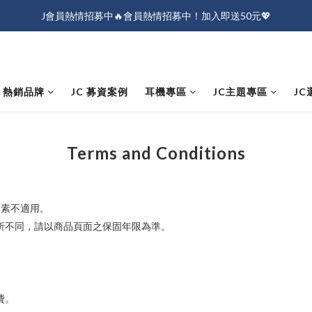
J會員熱情招募中🔥會員熱情招募中！加入即送50元💖
J會員熱情招募中🔥會員熱情招募中！加入即送50元💖
全店消費滿$1000免運！
J會員熱情招募中🔥會員熱情招募中！加入即送50元💖
熱銷品牌
JC 募資案例
耳機專區
JC主題專區
JC
Terms and Conditions
因素不適用。
所不同，請以商品頁面之保固年限為準。
費。