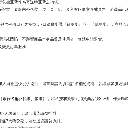
行負擔運費作為寄送時運費之補償。
保證書、原廠內外包裝（袋、盒、紙）及所有附隨文件或資料，若商品已
7
（包含例假日）之權益，
日鑑賞期屬『猶豫期』並非『試用期』，商品若
髒污或凹陷，不影響商品本身品質及使用者，無法申請退貨。
及變更訂單服務。
服人員會盡快提供協助，留言時請先填寫訂單相關資料，以縮減客服處理
（銀行名稱及代號、帳號）
JC
3-7
，
科技將於收到退貨商品後
個工作天匯
7
無
天猶豫期，如欲退貨請勿拆封。
7
即無
天猶豫期，如欲退貨請勿拆封。