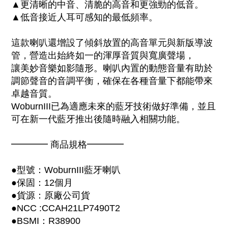
▲更清晰的中音、清脆的高音和更強勁的低音。
▲低音接近人耳可感知的最低頻率。
這款喇叭還增設了傾斜放置的高音單元與新版導波
管，營造出始終如一的渾厚音質與寬廣聲場，
讓美妙音樂如影隨形。喇叭內置的動態音量有助於
調節聲音的音調平衡，確保在各種音量下都能帶來
卓越音質。
WoburnIII已為適應未來的藍牙技術做好準備，並且
可在新一代藍牙推出後隨時融入相關功能。
━━━━ 商品規格━━━━
●型號：WoburnIII藍牙喇叭
●保固：12個月
●貨源：原廠公司貨
●NCC :CCAH21LP7490T2
●BSMI：R38900