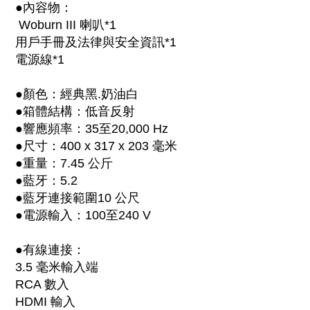
●內容物：
Woburn III 喇叭*1
用戶手冊及法律與安全資訊*1
電源線*1
●顏色：經典黑.奶油白
●箱體結構：低音反射
●響應頻率：35至20,000 Hz
●尺寸：400 x 317 x 203 毫米
●重量：7.45 公斤
●藍牙：5.2
●藍牙連接範圍10 公尺
●電源輸入：100至240 V
●有線連接：
3.5 毫米輸入端
RCA 數入
HDMI 輸入