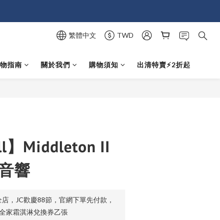
繁體中文
TWD
選物指南
關於我們
購物須知
出清特賣⚡️2折起
立即購買
l】Middleton II
 音響
店，JC歡慶88節，官網下單先付款，
贈全家霜淇淋兌換券乙張