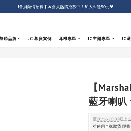
J會員熱情招募中🔥會員熱情招募中！加入即送50元💖
J會員熱情招募中🔥會員熱情招募中！加入即送50元💖
全店消費滿$1000免運！
J會員熱情招募中🔥會員熱情招募中！加入即送50元💖
熱銷品牌
JC 募資案例
耳機專區
JC主題專區
JC
【Marshal
藍牙喇叭
至
08/16 16:00
截止
全
並使用全家取貨 即