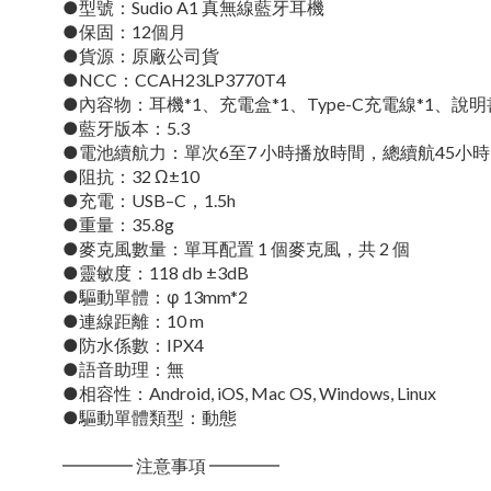
●型號：Sudio A1 真無線藍牙耳機
●保固：12個月
●貨源：原廠公司貨
●NCC：CCAH23LP3770T4
●內容物：耳機*1、充電盒*1、Type-C充電線*1、說明
●藍牙版本：5.3
●電池續航力：單次6至7 小時播放時間，總續航45小時
●阻抗：32 Ω±10
●充電：USB–C，1.5h
●重量：35.8g
●麥克風數量：單耳配置 1 個麥克風，共 2 個
●靈敏度：118 db ±3dB
●驅動單體：φ 13mm*2
●連線距離：10 m
●防水係數：IPX4
●語音助理：無
●相容性：Android, iOS, Mac OS, Windows, Linux
●驅動單體類型：動態
━━━━ 注意事項 ━━━━