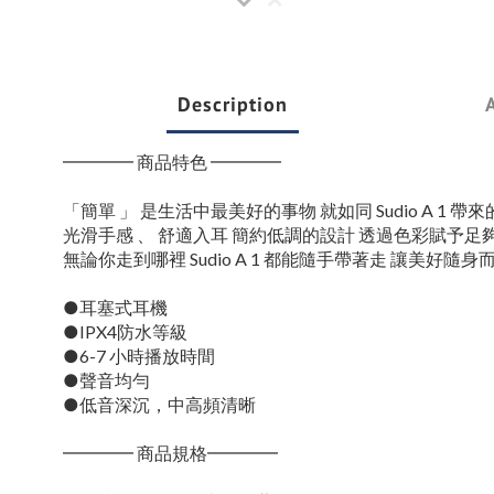
Description
━━━━ 商品特色 ━━━━
「簡單 」 是生活中最美好的事物 就如同 Sudio A 1 
光滑手感 、 舒適入耳 簡約低調的設計 透過色彩賦予足
無論你走到哪裡 Sudio A 1 都能隨手帶著走 讓美好隨身
●耳塞式耳機
●IPX4防水等級
●6-7 小時播放時間
●聲音均勻
●低音深沉，中高頻清晰
━━━━ 商品規格━━━━