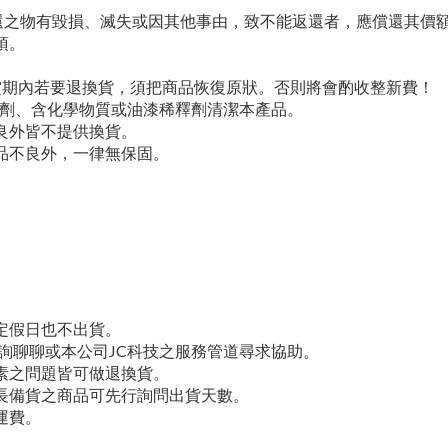
返還之物有毀損、滅失或因其他事由，致不能返還者，應償還其價
項。
賞期內若要退換貨，須把商品恢復原狀。否則將會酌收整新費！
光劑、含化學物質或油漆稀釋劑清潔本產品。
良外皆不提供換貨。
品不良外，一律無保固。
定假日也不出貨。
詢聊聊或本公司JC科技之服務管道尋求協助。
素之問題皆可做退換貨。
長備貨之商品可先行詢問出貨天數。
運費。