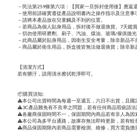
－民法第259條第六項：【買家一旦拆封使用後】應
－使用前請確實遵從產品說明書內之操作指示及注意事
－請將本產品放在兒童觸及不到的位置。
－若商品為個人貼身用品，拆封後不做退換貨。7天鑑
－切勿使用研磨劑、刷子、汽油、煤油、玻璃/傢俱拋
－此商品屬於貼身用品，因衛生安全考量，除非新品不
－商品屬於衛生用品，拆盒後皆無法做退換貨；除非新
【清潔方式】
若有髒汙，請用清水擦拭乾淨即可。
📦購買須知:
⚠本公司出貨時間為每週一至週五，六日不出貨，且國
⚠3C產品難免有不良率之問題，若有任何商品瑕疵請洽
⚠各廠商保固時間不一，保固期間內商品若有非人為因
⚠本公司為多平台通路，故庫存無法即時更新，若有較
⚠商品保固期限內若商品需要檢測、維修，買方需負擔