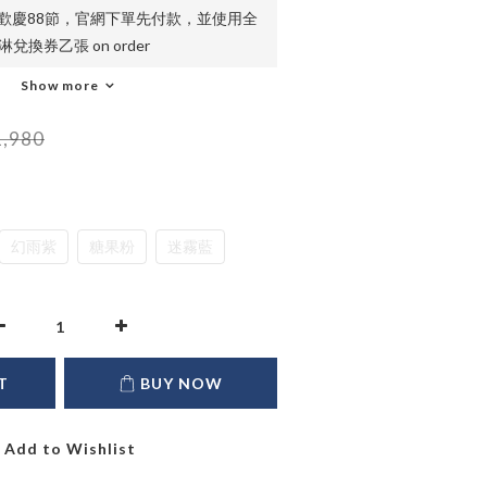
C歡慶88節，官網下單先付款，並使用全
換券乙張 on order
Show more
,980
幻雨紫
糖果粉
迷霧藍
T
BUY NOW
Add to Wishlist