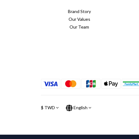
Brand Story
Our Values
Our Team
$
TWD
English