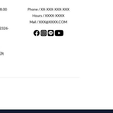
.00
Phone / XX-XXX-XXX-XXX
Hours / XXXX-XXXX
Mail / XXX@XXXX.COM
326-
案
洽詢