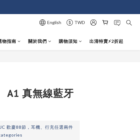
English
TWD
選物指南
關於我們
購物須知
出清特賣⚡️2折起
BUY NOW
】 A1 真無線藍牙
JC 歡慶88節，耳機、行充任選兩件
categories