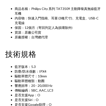
商品名稱：Philips City 系列 TAT3509 主動降噪真無線藍牙
耳機
內容物：快速入門指南、耳塞 (3種尺寸)、充電盒、USB-C
充電線
保固：12個月（寄回判定人為損壞除外)
貨源：原廠公司貨
原廠授權：台灣總代理
技術規格
藍牙版本：5.3
防塵/防水係數：IPX4
驅動單體尺寸：10mm
驅動單體種類：動圈
響應頻率：20 - 20,000 Hz
傳輸編碼：SBC, AAC, LC3
是否支援App：O
是否支援Siri：O
是否支援Google助理：O