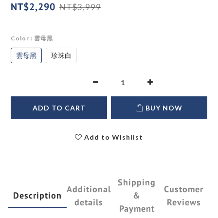
NT$2,290
NT$3,999
Color
: 雲母黑
雲母黑
珍珠白
ADD TO CART
BUY NOW
Add to Wishlist
Shipping
Additional
Customer
Description
&
details
Reviews
Payment