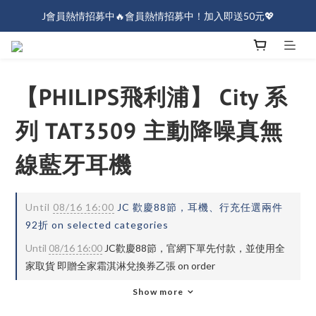
J會員熱情招募中🔥會員熱情招募中！加入即送50元💖
J會員熱情招募中🔥會員熱情招募中！加入即送50元💖
全店消費滿$1000免運！
J會員熱情招募中🔥會員熱情招募中！加入即送50元💖
【PHILIPS飛利浦】 City 系
列 TAT3509 主動降噪真無
線藍牙耳機
Until
08/16 16:00
JC 歡慶88節，耳機、行充任選兩件
92折 on selected categories
Until
08/16 16:00
JC歡慶88節，官網下單先付款，並使用全
家取貨 即贈全家霜淇淋兌換券乙張 on order
Show more