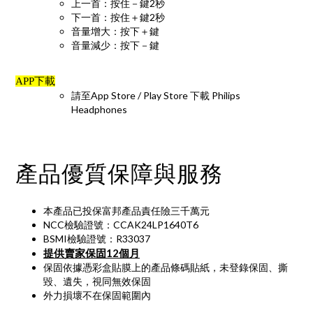
上一首：按住－鍵2秒
下一首：按住＋鍵2秒
音量增大：按下＋鍵
音量減少：按下－鍵
APP下載
請至App Store / Play Store 下載 Philips
Headphones
產品優質保障與服務
本產品已投保富邦產品責任險三千萬元
NCC檢驗證號：CCAK24LP1640T6
BSMI檢驗證號：R33037
提供賣家保固12個月
保固依據憑彩盒貼膜上的產品條碼貼紙，未登錄保固、撕
毀、遺失，視同無效保固
外力損壞不在保固範圍內