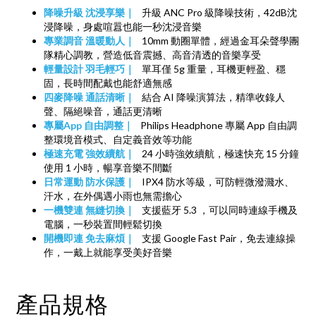
降噪升級 沈浸享樂｜
升級 ANC Pro 級降噪技術，42dB沈
浸降噪，身處喧囂也能一秒沈浸音樂
專業調音 溫暖動人｜
10mm 動圈單體，經過金耳朵聲學團
隊精心調教，營造低音震撼、高音清透的音樂享受
輕量設計 羽毛輕巧｜
單耳僅 5g 重量，耳機更輕盈、穩
固，長時間配戴也能舒適無感
四麥降噪 通話清晰｜
結合 AI 降噪演算法，精準收錄人
聲、隔絕噪音，通話更清晰
專屬App 自由調整｜
Philips Headphone 專屬 App 自由調
整環境音模式、自定義音效等功能
極速充電 強效續航｜
24 小時強效續航，極速快充 15 分鐘
使用 1 小時，暢享音樂不間斷
日常運動 防水保護｜
IPX4 防水等級，可防輕微潑濺水、
汗水，在外偶遇小雨也無需擔心
一機雙連 無縫切換｜
支援藍牙 5.3 ，可以同時連線手機及
電腦，一秒裝置間輕鬆切換
開機即連 免去麻煩｜
支援 Google Fast Pair，免去連線操
作，一戴上就能享受美好音樂
產品規格