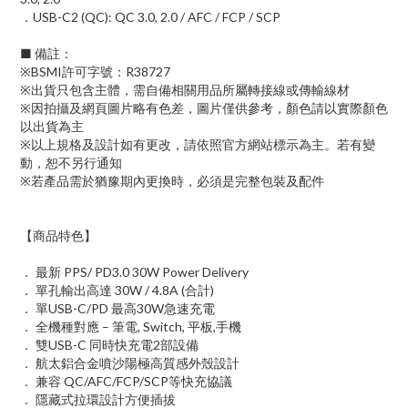
．USB-C2 (QC): QC 3.0, 2.0 / AFC / FCP / SCP
■ 備註：
※BSMI許可字號：R38727
※出貨只包含主體，需自備相關用品所屬轉接線或傳輸線材
※因拍攝及網頁圖片略有色差，圖片僅供參考，顏色請以實際顏色
以出貨為主
※以上規格及設計如有更改，請依照官方網站標示為主。若有變
動，恕不另行通知
※若產品需於猶豫期內更換時，必須是完整包裝及配件
【商品特色】
． 最新 PPS/ PD3.0 30W Power Delivery
． 單孔輸出高達 30W / 4.8A (合計)
． 單USB-C/PD 最高30W急速充電
． 全機種對應 – 筆電, Switch, 平板,手機
． 雙USB-C 同時快充電2部設備
． 航太鋁合金噴沙陽極高質感外殼設計
． 兼容 QC/AFC/FCP/SCP等快充協議
． 隱藏式拉環設計方便插拔