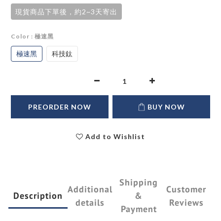
現貨商品下單後，約2~3天寄出
Color
: 極速黑
極速黑
科技鈦
PREORDER NOW
BUY NOW
Add to Wishlist
Shipping
Additional
Customer
Description
&
details
Reviews
Payment