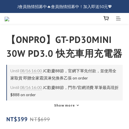
J會員熱情招募中🔥會員熱情招募中！加入即送50元💖
J會員熱情招募中🔥會員熱情招募中！加入即送50元💖
全店消費滿$1000免運！
J會員熱情招募中🔥會員熱情招募中！加入即送50元💖
【ONPRO】GT-PD30MINI
30W PD3.0 快充車用充電器
Until
08/16 16:00
JC歡慶88節，官網下單先付款，並使用全
家取貨 即贈全家霜淇淋兌換券乙張 on order
Until
08/16 16:00
JC歡慶88節，門市/官網消費 單筆最高現折
$888 on order
Show more
NT$399
NT$699