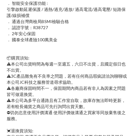
． 智能安全保護功能 :
引擎啟動延遲保護 / 過熱/過充/過放/ 過高電流/過高電壓/ 短路保
護/線損補償
． 通過台灣商檢局BSMI檢驗合格
． 認證字號：R38727
． 2年安心保固
． 國泰全球產險100萬美金
📦購買須知:
⚠本公司出貨時間為每週一至週五，六日不出貨，且國定假日也
不出貨。
⚠3C產品難免有不良率之問題，若有任何商品瑕疵請洽詢聊聊或
本公司JC科技之服務管道尋求協助。
⚠各廠商保固時間不一，保固期間內商品若有非人為因素之問題
皆可做退換貨。
⚠本公司為多平台通路且有工作室自取，故庫存無法即時更新，
若有較長備貨之商品可先行詢問出貨天數。
⛔切勿恣意使用評價溝通 使用評價做溝通之買家等同放棄售後之
服務。
💓退換貨須知: