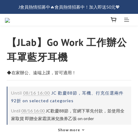
J會員熱情招募中🔥會員熱情招募中！加入即送50元💖
J會員熱情招募中🔥會員熱情招募中！加入即送50元💖
全店消費滿$1000免運！
J會員熱情招募中🔥會員熱情招募中！加入即送50元💖
【JLab】Go Work 工作辦公
耳罩藍牙耳機
◆在家辦公、遠端上課，皆可適用！
Until
08/16 16:00
JC 歡慶88節，耳機、行充任選兩件
92折 on selected categories
Until
08/16 16:00
JC歡慶88節，官網下單先付款，並使用全
家取貨 即贈全家霜淇淋兌換券乙張 on order
Show more