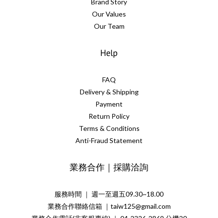
Brand Story
Our Values
Our Team
Help
FAQ
Delivery & Shipping
Payment
Return Policy
Terms & Conditions
Anti-Fraud Statement
業務合作｜採購洽詢
服務時間 ｜ 週一至週五09.30~18.00
業務合作聯絡信箱 ｜taiw125@gmail.com