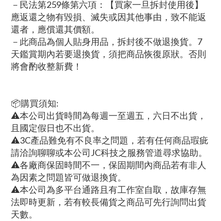
－民法第259條第六項：【買家一旦拆封使用後】
應返還之物有毀損、滅失或因其他事由，致不能返
還者，應償還其價額。
－此商品為個人貼身用品，拆封後不做退換貨。7
天鑑賞期內若要退換貨，須把商品恢復原狀。否則
將會酌收整新費！
📦購買須知:
⚠本公司出貨時間為每週一至週五，六日不出貨，
且國定假日也不出貨。
⚠3C產品難免有不良率之問題，若有任何商品瑕疵
請洽詢聊聊或本公司JC科技之服務管道尋求協助。
⚠各廠商保固時間不一，保固期間內商品若有非人
為因素之問題皆可做退換貨。
⚠本公司為多平台通路且有工作室自取，故庫存無
法即時更新，若有較長備貨之商品可先行詢問出貨
天數。