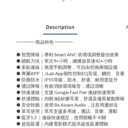
Description
━━━━ 商品特色 ━━━━
● 智慧降噪｜專利 Smart ANC 依環境調整最佳效果
● 續航力佳｜單次9+小時，總播放長達42+小時
● 多點連線｜無需手動調整，可自由切換兩個設備
● 專屬APP ｜JLab App個性控制EQ音場、觸控、音量
● 防塵防水｜IP55等級，防水、舒適、耐用度提升
● 通話降噪｜有效消除環境噪音，通話清晰
● 快速連線｜支援 Google Fast Pair 連線快速簡單
● 舒適體驗｜內附3組矽膠耳塞，舒適及優異被動降噪
● 安全聆聽｜使用 Be Aware Audio，注意周遭狀況
● 單耳使用｜單耳支援多用途，通話、音樂、運動
● 藍牙5.2 ｜連線快速穩定，使用順暢不卡關
● 超低延遲｜內建電影模式提供超低延遲體驗