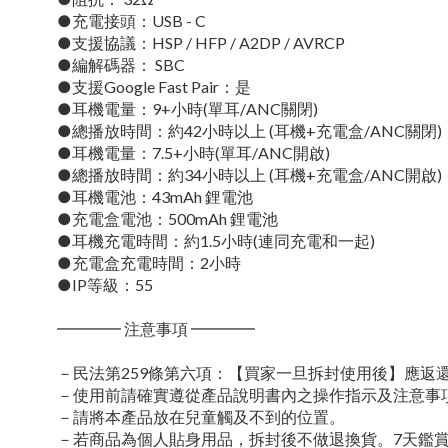
●充電接頭：USB - C
●支援協議：HSP / HFP / A2DP / AVRCP
●編解碼器： SBC
●支援Google Fast Pair：是
●耳機電量：9+小時(單耳/ANC關閉)
●總播放時間：約42小時以上 (耳機+充電盒/ANC關閉)
●耳機電量：7.5+小時(單耳/ANC開啟)
●總播放時間：約34小時以上 (耳機+充電盒/ANC開啟)
●耳機電池：43mAh 鋰電池
●充電盒電池：500mAh 鋰電池
●耳機充電時間：約1.5小時(連同充電和一起)
●充電盒充電時間：2小時
●IP等級：55
━━━━ 注意事項 ━━━━
－民法第259條第六項：【買家一旦拆封使用後】應
－使用前請確實遵從產品說明書內之操作指示及注意事
－請將本產品放在兒童觸及不到的位置。
－若商品為個人貼身用品，拆封後不做退換貨。7天鑑