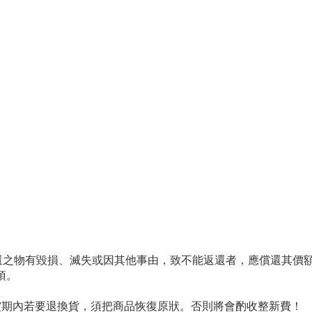
返還之物有毀損、滅失或因其他事由，致不能返還者，應償還其價
項。
賞期內若要退換貨，須把商品恢復原狀。否則將會酌收整新費！