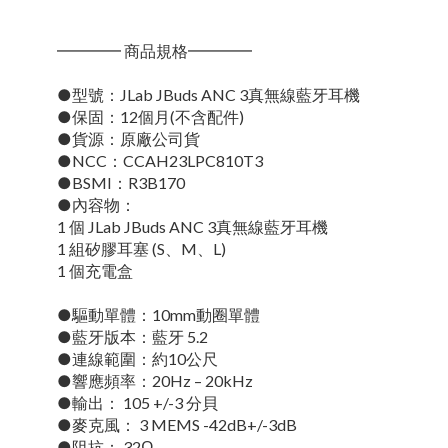
━━━━ 商品規格━━━━
●型號：JLab JBuds ANC 3真無線藍牙耳機
●保固：12個月(不含配件)
●貨源：原廠公司貨
●NCC：CCAH23LPC810T3
●BSMI：R3B170
●內容物：
1 個 JLab JBuds ANC 3真無線藍牙耳機
1 組矽膠耳塞 (S、M、L)
1 個充電盒
●驅動單體：10mm動圈單體
●藍牙版本：藍牙 5.2
●連線範圍：約10公尺
●響應頻率：20Hz – 20kHz
●輸出： 105 +/-3 分貝
●麥克風： 3 MEMS -42dB+/-3dB
●阻抗： 32Ω