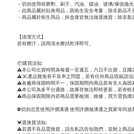
－切勿使用研磨劑、刷子、汽油、煤油、玻璃/傢俱拋
－此商品屬於貼身用品，因衛生安全考量，除非新品不
－商品屬於衛生用品，拆盒後皆無法做退換貨；除非新
【清潔方式】
若有髒汙，請用清水擦拭乾淨即可。
📦購買須知:
⚠本公司出貨時間為每週一至週五，六日不出貨，且國
⚠3C產品難免有不良率之問題，若有任何商品瑕疵請洽
⚠各廠商保固時間不一，保固期間內商品若有非人為因
⚠本公司為多平台通路，故庫存無法即時更新，若有較
⚠商品保固期限內若商品需要檢測、維修，買方需負擔
⛔切勿恣意使用評價溝通 使用評價做溝通之買家等同放
💓退換貨須知:
⚠若遇不良品需換貨，請先私訊告知我們，並附上商品