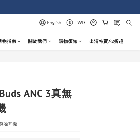
English
TWD
選物指南
關於我們
購物須知
出清特賣⚡️2折起
BUY NOW
Buds ANC 3真無
機
多降噪耳機