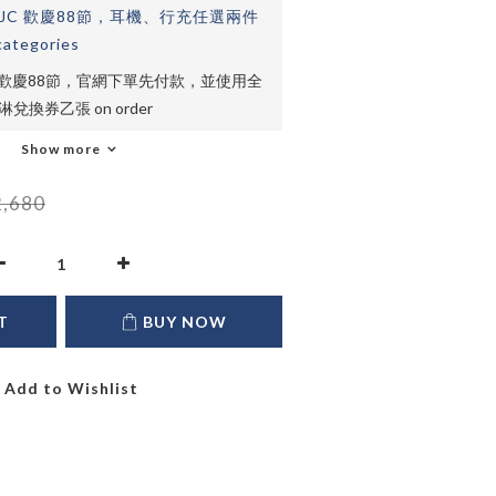
JC 歡慶88節，耳機、行充任選兩件
categories
C歡慶88節，官網下單先付款，並使用全
換券乙張 on order
Show more
,680
T
BUY NOW
Add to Wishlist