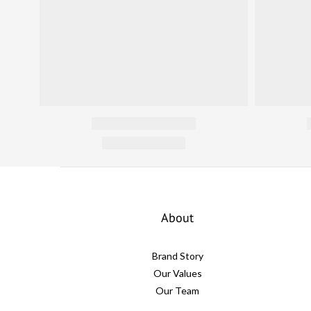
About
Brand Story
Our Values
Our Team